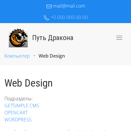
mail@mail.com
+0 000-000-00-00
Путь Дракона
Компьютер
•
Web Design
Web Design
Подразделы:
GETSIMPLE CMS
OPENCART
WORDPRESS