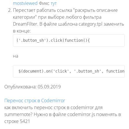
mostviewed
Фикс
тут
Перестает работать ссылка "раскрыть описание
категории" при выборе любого фильтра
DreamFilter. В файле шаблона category.tpl заменить
в конце:
('.button_sh').click(function(){
на
$(document).on('click', '.button_sh', function()
Опубликована
: 05.09.2019
Перенос строк в Codemirror
как включить перенос строк в codemirror для
summernote? Нужно в файле codemirror.js поменять в
строке 5421